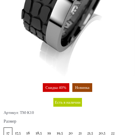
Скидка 40%
Новинка
Есть в наличии
Артикул:
ТМ-К10
Размер
17
17,5
18
18,5
19
19,5
20
21
21,5
20,5
22