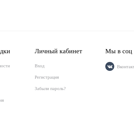
идки
Личный кабинет
Мы в соц 
ности
Вход
Вконтак
Регистрация
Забыли пароль?
ия